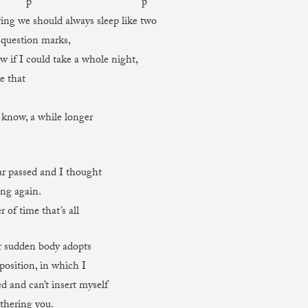
p p
ying we should always sleep like two
question marks,
w if I could take a whole night,
ke that
t know, a while longer
r passed and I thought
ing again.
r of time that’s all
r sudden body adopts
 position, in which I
d and can’t insert myself
thering you.