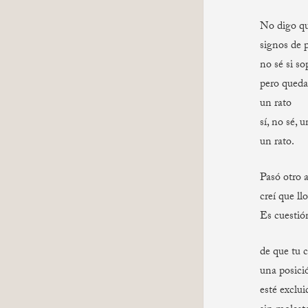
No digo q
signos de 
no sé si so
pero queda
un rato
sí, no sé, 
un rato.
Pasó otro a
creí que llo
Es cuesti
de que tu 
una posició
esté exclui