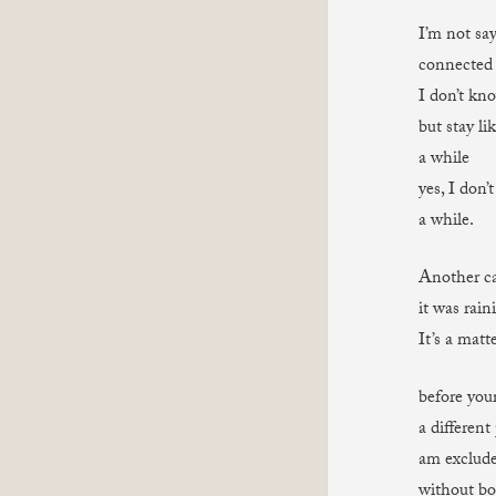
I’m not sa
connected 
I don’t kno
but stay li
a while
yes, I don’
a while.
Another ca
it was rain
It’s a matte
before you
a different
am exclude
without bo