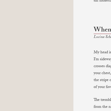
sin molesta
When 
Lucina Sche
My head is
I’m sidewa
crosses di
your chest, 
the stripe 
of your fav
The trembli
from the n