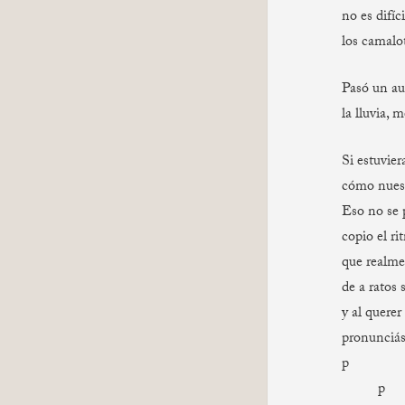
no es difíc
los camalo
Pasó un au
la lluvia, 
Si estuvier
cómo nuest
Eso no se 
copio el r
que realme
de a ratos 
y al querer 
pronunciás
p
p