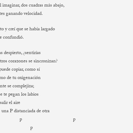
il imaginar, dos cuadras más abajo,
tes ganando velocidad.
to y creí que se había largado
me confundió.
as despierto, ¿sentirías
ros corazones se sincronizan?
puede copiar, como sí
itmo de tu oxigenación
nte se complejiza;
se te pegan los labios
salir el aire
 una P distanciada de otra
 p p
 p