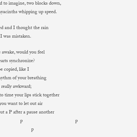
ard to imagine, two blocks down,
hyacinths whipping up speed.
ed and I thought the rain
 I was mistaken.
e awake, would you feel
arts synchronize?
be copied, like I
hythm of your breathing
 really awkward;
o time your lips stick together
ou want to let out air
ut a P after a pause another
 p p
 p