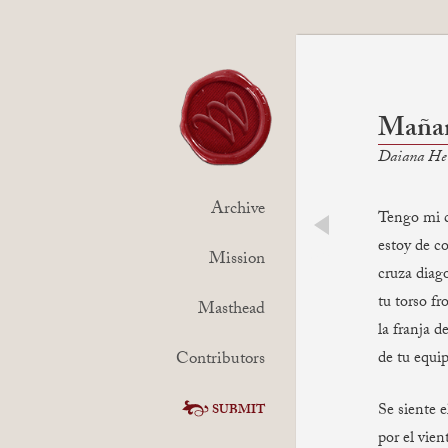
Mañan
Daiana He
Archive
Tengo mi 
estoy de co
prev
Mission
cruza diag
tu torso fr
Masthead
la franja d
Contributors
de tu equip
Se siente e
SUBMIT
por el vien