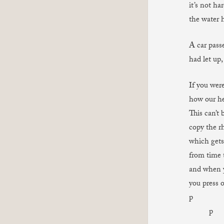
it’s not h
the water 
A car pass
had let up,
If you wer
how our he
This can’t 
copy the r
which gets
from time t
and when y
you press o
p
p