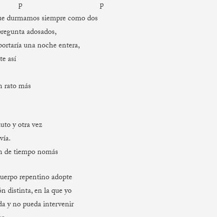
p p
ue durmamos siempre como dos
pregunta adosados,
portaría una noche entera,
te así
un rato más
uto y otra vez
vía.
ón de tiempo nomás
cuerpo repentino adopte
n distinta, en la que yo
da y no pueda intervenir