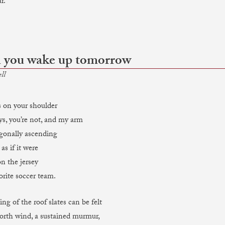
r.
you wake up tomorrow
ll
 on your shoulder
ys, you’re not, and my arm
agonally ascending
as if it were
on the jersey
orite soccer team.
ng of the roof slates can be felt
orth wind, a sustained murmur,