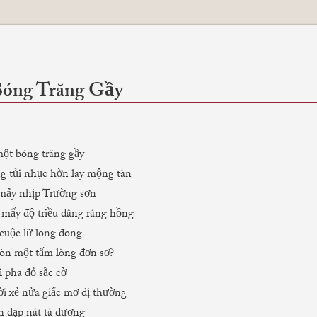
óng Trăng Gầy
t bóng trăng gầy
g tủi nhục hờn lay mộng tàn
mấy nhịp Trường sơn
mấy độ triều dâng ráng hồng
cuộc lữ long đong
òn một tấm lòng đơn sơ?
 pha đỏ sắc cờ
i xẻ nửa giấc mơ dị thường
 đạp nát tà dương