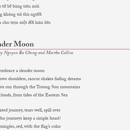
 tử bẽ bàng trên môi
g không trả thù người
 cho trọn một đời luân lưu
nder Moon
 by Nguyen Ba Chung and Martha Collins
 embrace a slender moon
ows shoulders, rancor shakes fading dreams
sts run through the Truong Son mountains
louds, from tides of the Eastern Sea
ated journey, tears well, spill over
o journeys keep a simple heart?
ingles, red, with the flag’s color