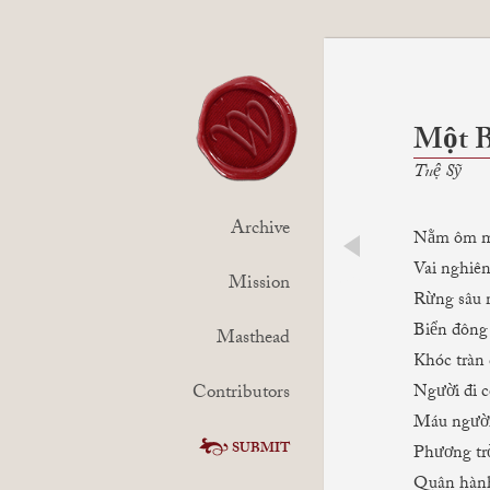
Một B
Tuệ Sỹ
Archive
Nằm ôm mộ
Vai nghiên
prev
Mission
Rừng sâu 
Biển đông 
Masthead
Khóc tràn 
Contributors
Người đi c
Máu người
SUBMIT
Phương trờ
Quân hành