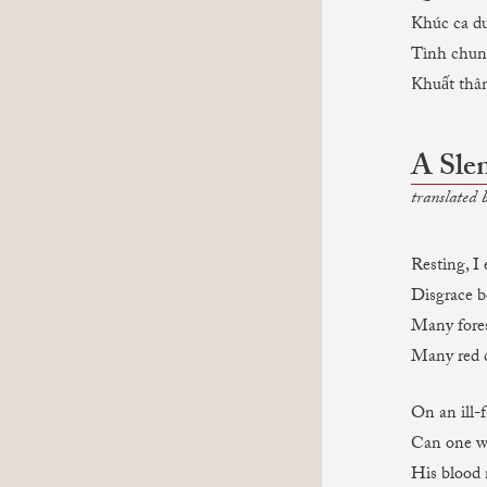
Khúc ca du
Tình chun
Khuất thân
A Sle
translated
Resting, I
Disgrace b
Many fore
Many red c
On an ill-f
Can one wh
His blood m